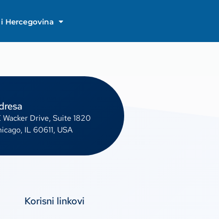
i Hercegovina
dresa
E Wacker Drive, Suite 1820
icago, IL 60611, USA
Korisni linkovi