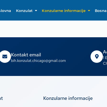
slovna
Konzulat
Konzularne informacije
Bosna 
A
Kontakt email
1 
bih.konzulat.chicago@gmail.com
Ch
at
Konzularne informacije