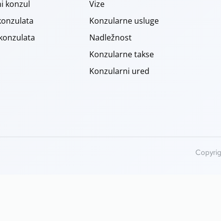
i konzul
Vize
konzulata
Konzularne usluge
 konzulata
Nadležnost
Konzularne takse
Konzularni ured
Copyrig