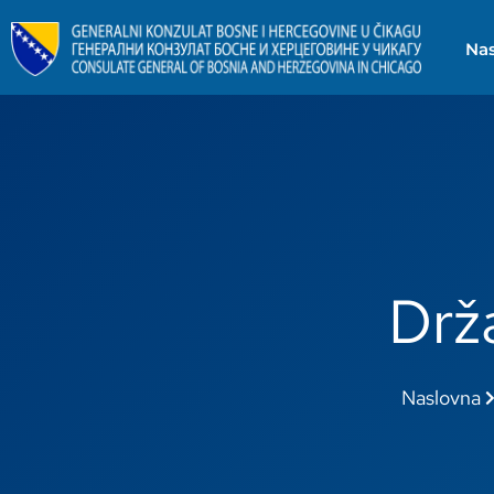
Na
Drža
Naslovna