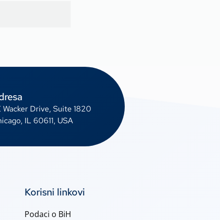
dresa
E Wacker Drive, Suite 1820
icago, IL 60611, USA
Korisni linkovi
Podaci o BiH