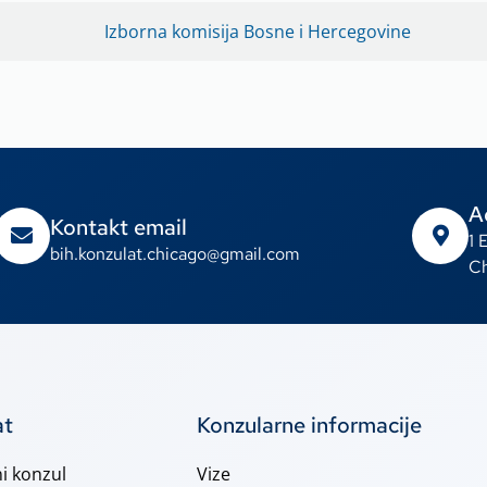
Izborna komisija Bosne i Hercegovine
A
Kontakt email
1 
bih.konzulat.chicago@gmail.com
Ch
at
Konzularne informacije
i konzul
Vize